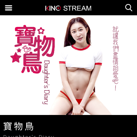
寶物鳥
Daughter's Diary