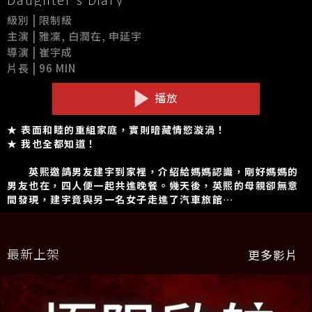
級別 | 限制級
主演 | 雅凜, 白潤在, 申延宇
導演 | 崔宇成
片長 | 96 MIN
播放
★ 表面和睦的重組家庭，實則暗藏情慾漩渦！
★ 我也全都知道！
英熙邀請男友建宇到家裡，介紹給媽媽認識，剛好媽媽的
男友也在，四人便一起共進晚餐。幾天後，英熙的母親卻無意
間發現，建宇竟與另一名女子走進了汽車旅館…
最新上架
更多影片