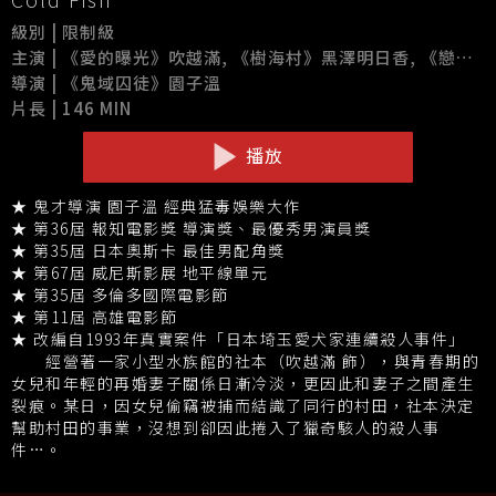
級別 | 限制級
主演 | 《愛的曝光》吹越滿, 《樹海村》黑澤明日香, 《戀之罪》神樂坂惠, 《靠北少女》緒方義博
導演 | 《鬼域囚徒》園子溫
片長 | 146 MIN
播放
★ 鬼才導演 園子溫 經典猛毒娛樂大作
★ 第36屆 報知電影獎 導演獎、最優秀男演員獎
★ 第35屆 日本奧斯卡 最佳男配角獎
★ 第67屆 威尼斯影展 地平線單元
★ 第35屆 多倫多國際電影節
★ 第11屆 高雄電影節
★ 改編自1993年真實案件「日本埼玉愛犬家連續殺人事件」
經營著一家小型水族館的社本（吹越滿 飾），與青春期的
女兒和年輕的再婚妻子關係日漸冷淡，更因此和妻子之間產生
裂痕。某日，因女兒偷竊被捕而結識了同行的村田，社本決定
幫助村田的事業，沒想到卻因此捲入了獵奇駭人的殺人事
件…。