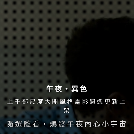
午夜‧異色
上千部尺度大開風格電影週週更新上
架
隨選隨看，爆發午夜內心小宇宙