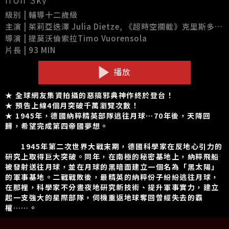
級別 | 輔導十二歲級
主演 | 茱莉亞迭澤 Julia Dietze, 《超時空攔截》克里斯多夫科比 Christopher Kirby, 《帝國毀滅》戈茲奧圖 Gotz Otto, 《縮小人生》烏多基爾 Udo Kier
導演 | 提莫沃倫索拉Timo Vuorensola
片長 | 93 MIN
播放
★ 全球網友集資拍攝的惡搞邪典神作終於登台！
★ 預告上線4個月突破千萬瀏覽次數！
★ 1945年，德國納粹精英部隊逃往月球⋯70年後，天降回
歸，希望完成第四帝國夢想。
1945年第二次世界大戰末期，德國科學家在反地心引力的
研究上取得巨大突破。同年，在南極的秘密基地上，納粹飛船
被發射送往月球，並在月球的黑暗面建立一個名為「黑太陽」
的軍事基地。二戰戰敗後，最精英的納粹份子紛紛逃往月球，
在那裡，科學家不分晝夜地研究新技術、提升軍事實力，建立
起一支強大的星際部隊，伺機重返地球奪回曾經失去的霸
權……。