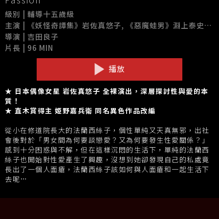
級別 | 輔導十五歲級
主演 | 《妖怪奇譚集》岩佐真悠子, 《惡魔蛙男》淵上泰史, 伊藤久美子
導演 | 吉田良子
片長 | 96 MIN
播放
★ 日本偶像女星 岩佐真悠子 全裸演出，深層探討性與愛的本
質！
★ 直木賞得主 姫野嘉兵衛 同名異色作品改編
從小在修道院長大的法蘭西絲子，個性單純又天真無邪，出社
會後對於「男女間為何要談戀愛？又為何要發生性愛關係？」
感到十分困惑與不解，但在這樣沉悶的生活下，單純的法蘭西
絲子也開始對性愛產生了興趣，沒想到她卻發現自己的私處竟
長出了一個人面瘡，法蘭西絲子該如何與人面瘡和一起生活下
去呢…