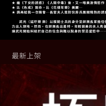
★ 繼《下女的誘惑》《人間中毒》後，又一唯美激情慾作
★ 比《色戒》致命，比《花樣年華》美麗…
★ 請再給我一次機會…長官夫人竟對伙房兵展開熾熱的誘
武光（延玗臻 飾）以模範士兵的身分至師團長家擔任伙
力出人頭地。然而，在師團長出差時，年輕貌美的夫人秀蓮
讓武光開始糾結於自己的信念與難以脫身的禁忌愛慾中…
最新上架