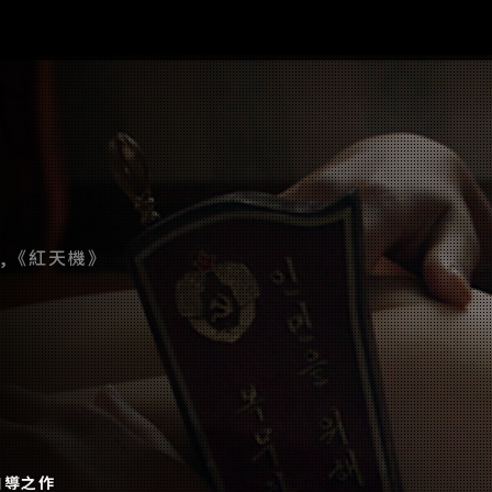
眼,《紅天機》
自導之作