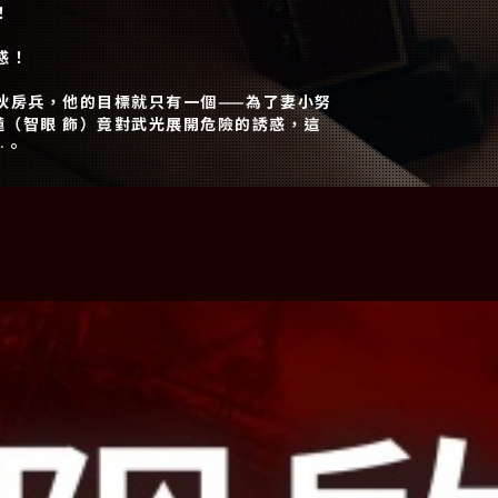
！
惑！
房兵，他的目標就只有一個——為了妻小努
（智眼 飾）竟對武光展開危險的誘惑，這
…。