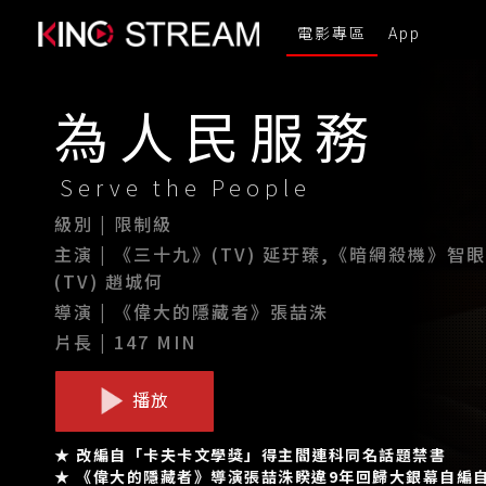
電影專區
App
為人民服務
Serve the People
級別 | 限制級
主演 | 《三十九》(TV) 延玗臻,《暗網殺機》智
(TV) 趙城何
導演 | 《偉大的隱藏者》張喆洙
片長 | 147 MIN
播放
★ 改編自「卡夫卡文學獎」得主閻連科同名話題禁書
★ 《偉大的隱藏者》導演張喆洙睽違9年回歸大銀幕自編