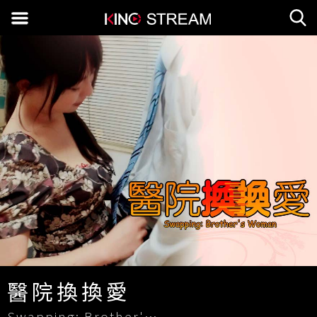
醫院換換愛
Swapping: Brother's Women