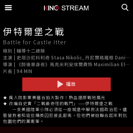
伊特爾堡之戰
Battle for Castle Itter
級別 | 輔導十二歲級
主演 | 史塔沙尼科利奇 Stasa Nikolic, 丹尼爾格羅根 Daniel Grogan
導演 | 《醉後單身夜》馬克米利安埃爾費特 Maximilian Elfeldt
片長 | 94 MIN
播放
★ 瘋人院影業美塞合拍大製作！熱血還原戰地風光
★ 改編自史實「二戰最奇怪的戰鬥」——伊特爾堡之戰
一支美國陸軍小隊必須從一座城堡中解救法國政治犯。儘
管營救者和這些精英囚犯彼此鄙夷，但他們被迫聯合起來對抗
包圍他們的黨衛軍。