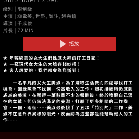
級別 | 限制級
主演 | 柳雪英, 世熙, 尚斗, 趙完鎮
導演 | 千成俊
片長 | 72 MIN
播放
★ 年輕貌美的女大生們性感火辣的打工日記！
★ 一窺現代女大生的大膽存錢妙招！
★ 客人想要的，我們都會為您辦到！
一名平凡的女大生美淑，為了賺取生活費而四處尋找打工
機會，因緣際會下找到一份高收入的工作，起初接觸時仍感到
尷尬的美淑，在獲得一筆數目不少的報酬後，終於喚醒自己潛
在的本能。但仍無法滿足的美淑，打聽了更多相關的工作機
會，一個、兩個……美淑最後接手了五項「特別的」工作。美
淑不在意外界異樣的眼光，反而認為這些都是能幫助他人的工
作……