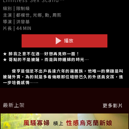
級別 | 限制級
主演 | 都模世, 光娜, 勳, 周熙
導演 | 洪發基
片長 | 44 MIN
播放
★ 醉翁之意不在酒…好想再見妳一面！
★ 哥點的不是披薩，而是與妳纏綿的時光…
俊亨是個足不出戶長達六年的繭居族，他唯一的樂趣是叫
披薩外賣，為的就是多看幾眼那位暗戀已久的外送員女孩，進
一步培養感情……
最新上架
更多影片