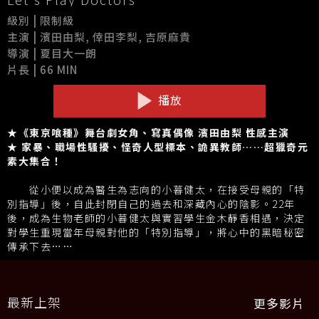
級別 | 限制級
主演 | 濱田由梨, 倖田李梨, 吉原麻貴
導演 | 夏目大一朗
片長 | 66 MIN
播放
★《東京喰種》舞台劇女角、寫真偶像 濱田由梨 性感主演
★ 家暴、職場性騷擾、怪奇人型標本、詭異教師……超獵奇元
素大集合！
從小便以成為醫生為志向的小暮健太，在接受母親的「特
別指導」後，自此封閉自己的過去和深藏內心的陰影。22年
後，成為生物老師的小暮健太與實習學生金木靜香相遇，決定
對學生重現當年母親對他的「特別指導」，將心中的黑暗秘密
傳承下去……
最新上架
更多影片