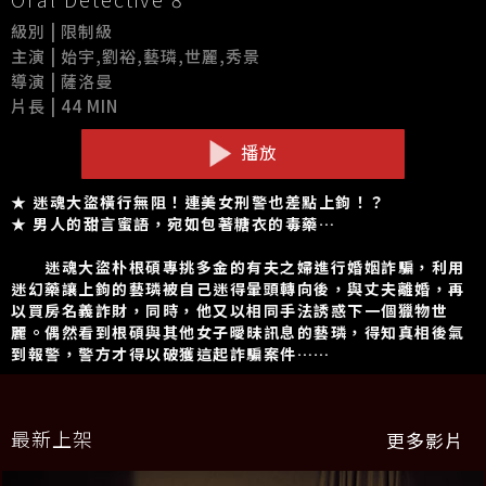
級別 | 限制級
主演 | 始宇,劉裕,藝璘,世麗,秀景
導演 | 薩洛曼
片長 | 44 MIN
播放
★ 迷魂大盜橫行無阻！連美女刑警也差點上鉤！？
★ 男人的甜言蜜語，宛如包著糖衣的毒藥…
迷魂大盜朴根碩專挑多金的有夫之婦進行婚姻詐騙，利用
迷幻藥讓上鉤的藝璘被自己迷得暈頭轉向後，與丈夫離婚，再
以買房名義詐財，同時，他又以相同手法誘惑下一個獵物世
麗。偶然看到根碩與其他女子曖昧訊息的藝璘，得知真相後氣
到報警，警方才得以破獲這起詐騙案件……
最新上架
更多影片