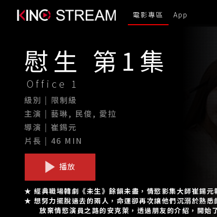
電影專區
App
慰生 第1集
Office 1
級別 | 限制級
主演 | 藝琳, 民俊, 愛拉
導演 | 崔錫元
片長 | 46 MIN
播放
★ 經典職場韓劇《未生》餘韻未盡，情慾影集大師崔錫元
★ 想努力擺脫過去的兩人，命運卻再次讓他們沉溺於熟悉
放棄情慾演員之路的安克萊，透過朋友的介紹，開始了