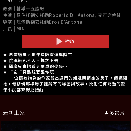
級別 | 輔導十五歲級
主演 | 羅伯托德安托納Roberto D‘Antona, 麥可席格Michael Segal, 大衛懷特David White
導演 | 厄洛斯德安托納Eros D'Antona
片長 | MIN
播放
★ 惡靈纏身，驚悚指數直逼厲陰宅
★ 陰魂無孔不入，揮之不去
★ 驅魔只會招致更嚴重的後果…
★ “它“只是想要跟你玩
一位懷有抱負的作家替出遠門的姐姐照顧她的房子，但逐漸
地，他發現那棟房子裡藏有的秘密與故事，比他任何寫過的驚
悚小說都來得更扭曲
最新上架
更多影片