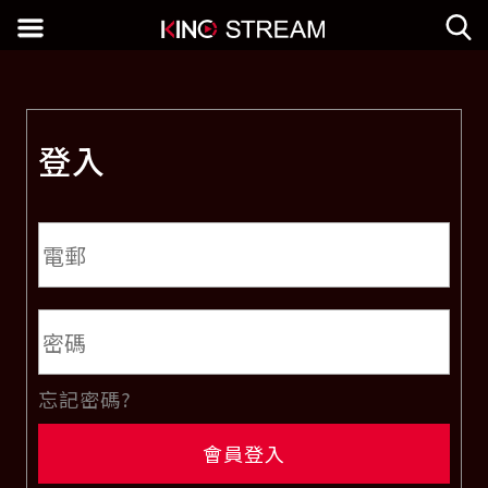
登入
忘記密碼?
會員登入